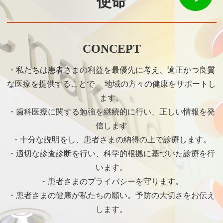
使命
CONCEPT
・私たちは患者さまの利益を最優先に考え、適正かつ良質
な医療を提供することで 地域の方々の健康をサポートし
ます。
・歯科医療に関する勉強を継続的に行い、正しい情報を発
信します
・十分な説明をし、患者さまの納得の上で診療します。
・適切な診査診断を行い、科学的根拠に基づいた診療を行
います。
・患者さまのプライバシーを守ります。
・患者さまの健康が私たちの願い。予防の大切さをお伝え
します。